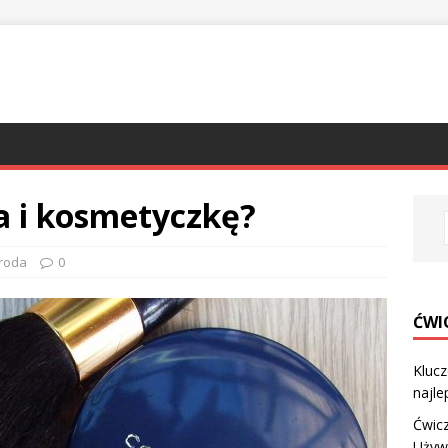
ra i kosmetyczkę?
roda
0
ĆWIC
Klucz
najle
Ćwic
Używa