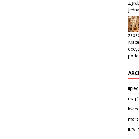
Zgrab
jedna
zapac
Macer
decyd
podc
ARC
lipie
maj 
kwie
marz
luty 