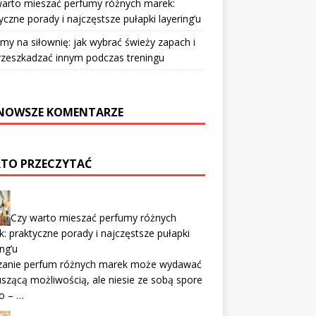
warto mieszać perfumy różnych marek:
yczne porady i najczęstsze pułapki layering’u
my na siłownię: jak wybrać świeży zapach i
rzeszkadzać innym podczas treningu
NOWSZE KOMENTARZE
TO PRZECZYTAĆ
Czy warto mieszać perfumy różnych
: praktyczne porady i najczęstsze pułapki
ing’u
zanie perfum różnych marek może wydawać
uszącą możliwością, ale niesie ze sobą spore
o – …