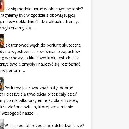
Jak się modnie ubrać w obecnym sezonie?
 pragniemy być w zgodzie z obowiązującą
 należy dokładnie śledzić aktualne trendy,
m wybierzemy się …
Jak trenować węch do perfum: skuteczne
y na wyostrzenie i rozróżnianie zapachów
ng węchowy to kluczowy krok, jeśli chcesz
rzyć swoje zmysły i nauczyć się rozróżniać
chy perfum. …
Perfumy: jak rozpoznać nuty, dobrać
h i cieszyć się trwałością przez cały dzień
my to nie tylko przyjemność dla zmysłów,
akże złożona sztuka, której zrozumienie
 wzbogacić nasze …
W jaki sposób rozpocząć odchudzanie się?