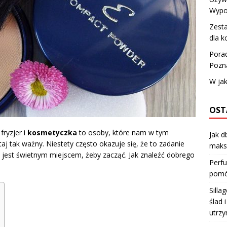
Wypo
Zesta
dla k
Porad
Pozna
W jak
OST
fryzjer i
kosmetyczka
to osoby, które nam w tym
Jak d
aj tak ważny. Niestety często okazuje się, że to zadanie
maks
jest świetnym miejscem, żeby zacząć. Jak znaleźć dobrego
Perfu
pomóc
Silla
ślad 
utrzy