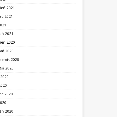
cień 2021
ec 2021
2021
zeń 2021
zień 2020
pad 2020
iernik 2020
ień 2020
c 2020
2020
ec 2020
2020
zeń 2020