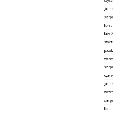
styc
grud
sierp
lipie
luty 
styc
paźdz
wrze
sierp
czer
grud
wrze
sierp
lipie