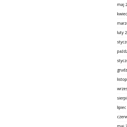
maj 
kwie
marz
luty 
styc
paźdz
styc
grud
listo
wrze
sierp
lipie
czer
maj 