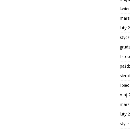
kwie
marz
luty 
styc
grud
listo
paźdz
sierp
lipie
maj 
marz
luty 
styc