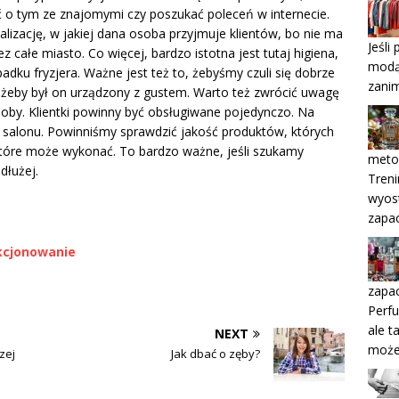
 o tym ze znajomymi czy poszukać poleceń w internecie.
lizację, w jakiej dana osoba przyjmuje klientów, bo nie ma
Jeśli
 całe miasto. Co więcej, bardzo istotna jest tutaj higiena,
modą,
adku fryzjera. Ważne jest też to, żebyśmy czuli się dobrze
zani
, żeby był on urządzony z gustem. Warto też zwrócić uwagę
soby. Klientki powinny być obsługiwane pojedynczo. Na
salonu. Powinniśmy sprawdzić jakość produktów, których
które może wykonać. To bardzo ważne, jeśli szukamy
metod
dłużej.
Treni
wyost
zapa
kcjonowanie
zapac
Perfu
ale t
NEXT
może
zej
Jak dbać o zęby?