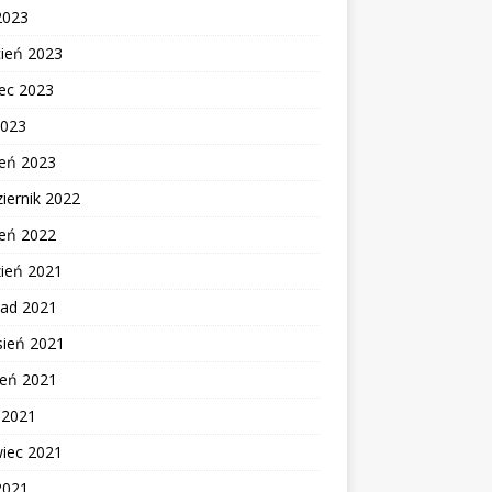
2023
cień 2023
ec 2023
2023
zeń 2023
iernik 2022
zeń 2022
zień 2021
pad 2021
sień 2021
ień 2021
c 2021
wiec 2021
2021