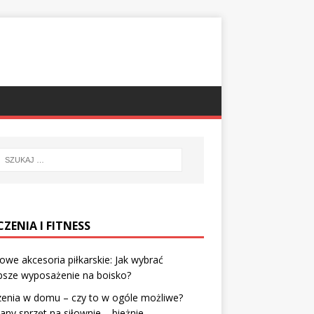
ZENIA I FITNESS
owe akcesoria piłkarskie: Jak wybrać
psze wyposażenie na boisko?
zenia w domu – czy to w ogóle możliwe?
ny sprzęt na siłownie – bieżnie.