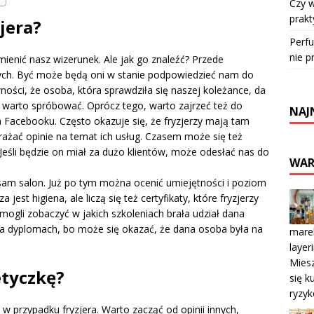
Czy 
prakt
jera?
Perfu
nie p
mienić nasz wizerunek. Ale jak go znaleźć? Przede
ych. Być może będą oni w stanie podpowiedzieć nam do
ości, że osoba, która sprawdziła się naszej koleżance, da
 warto spróbować. Oprócz tego, warto zajrzeć też do
NAJ
na Facebooku. Często okazuje się, że fryzjerzy mają tam
yrażać opinie na temat ich usług. Czasem może się też
! Jeśli będzie on miał za dużo klientów, może odesłać nas do
WAR
sam salon. Już po tym można ocenić umiejętności i poziom
 jest higiena, ale liczą się też certyfikaty, które fryzjerzy
mogli zobaczyć w jakich szkoleniach brała udział dana
na dyplomach, bo może się okazać, że dana osoba była na
marek
layer
Mies
etyczkę?
się k
ryzyk
w przypadku fryzjera. Warto zacząć od opinii innych,