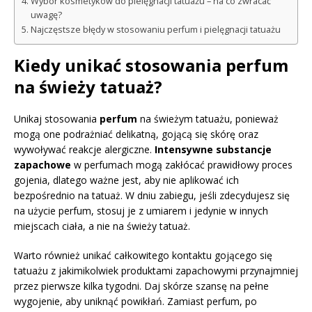
Wybór kosmetyków do pielęgnacji tatuażu – na co zwracać
uwagę?
Najczęstsze błędy w stosowaniu perfum i pielęgnacji tatuażu
Kiedy unikać stosowania perfum
na świeży tatuaż?
Unikaj stosowania
perfum
na świeżym tatuażu, ponieważ
mogą one podrażniać delikatną, gojącą się skórę oraz
wywoływać reakcje alergiczne.
Intensywne substancje
zapachowe
w perfumach mogą zakłócać prawidłowy proces
gojenia, dlatego ważne jest, aby nie aplikować ich
bezpośrednio na tatuaż. W dniu zabiegu, jeśli zdecydujesz się
na użycie perfum, stosuj je z umiarem i jedynie w innych
miejscach ciała, a nie na świeży tatuaż.
Warto również unikać całkowitego kontaktu gojącego się
tatuażu z jakimikolwiek produktami zapachowymi przynajmniej
przez pierwsze kilka tygodni. Daj skórze szansę na pełne
wygojenie, aby uniknąć powikłań. Zamiast perfum, po