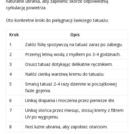
naturalne ubrania, aby zapewnić skórze odpowiednią
cyrkulację powietrza.
Oto konkretne kroki do pielęgnacji świeżego tatuażu:
Krok
Opis
1
Załóż folię spożywczą na tatuaż zaraz po zabiegu.
2
Przemyj letnią wodą z mydłem po 3-4 godzinach.
3
Osusz tatuaż dotykając delikatnie ręcznikiem.
4
Nałóż cienką warstwę kremu do tatuażu.
5
Smaruj tatuaż 2-4 razy dziennie w początkowej
fazie gojenia.
6
Unikaj drapania i moczenia przez pierwsze dni.
7
Unikaj słońca przez miesiąc, stosuj kremy z filtrem
UV po wygojeniu.
8
Noś luźne ubrania, aby zapobiec otarciom.