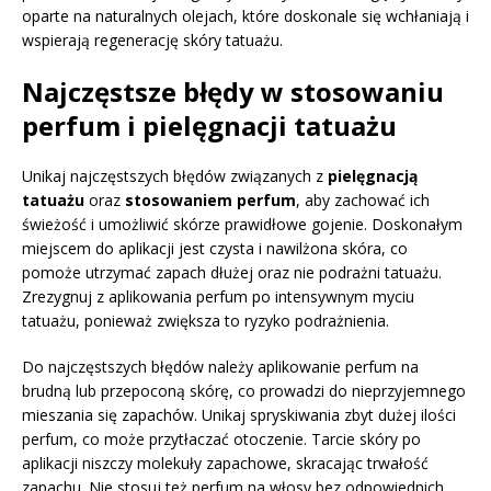
oparte na naturalnych olejach, które doskonale się wchłaniają i
wspierają regenerację skóry tatuażu.
Najczęstsze błędy w stosowaniu
perfum i pielęgnacji tatuażu
Unikaj najczęstszych błędów związanych z
pielęgnacją
tatuażu
oraz
stosowaniem perfum
, aby zachować ich
świeżość i umożliwić skórze prawidłowe gojenie. Doskonałym
miejscem do aplikacji jest czysta i nawilżona skóra, co
pomoże utrzymać zapach dłużej oraz nie podrażni tatuażu.
Zrezygnuj z aplikowania perfum po intensywnym myciu
tatuażu, ponieważ zwiększa to ryzyko podrażnienia.
Do najczęstszych błędów należy aplikowanie perfum na
brudną lub przepoconą skórę, co prowadzi do nieprzyjemnego
mieszania się zapachów. Unikaj spryskiwania zbyt dużej ilości
perfum, co może przytłaczać otoczenie. Tarcie skóry po
aplikacji niszczy molekuły zapachowe, skracając trwałość
zapachu. Nie stosuj też perfum na włosy bez odpowiednich