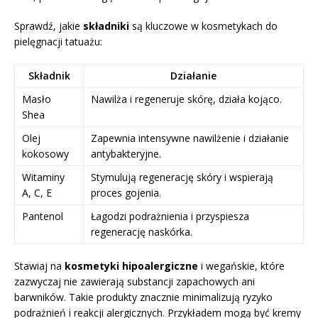
Sprawdź, jakie
składniki
są kluczowe w kosmetykach do
pielęgnacji tatuażu:
Składnik
Działanie
Masło
Nawilża i regeneruje skórę, działa kojąco.
Shea
Olej
Zapewnia intensywne nawilżenie i działanie
kokosowy
antybakteryjne.
Witaminy
Stymulują regenerację skóry i wspierają
A, C, E
proces gojenia.
Pantenol
Łagodzi podrażnienia i przyspiesza
regenerację naskórka.
Stawiaj na
kosmetyki hipoalergiczne
i wegańskie, które
zazwyczaj nie zawierają substancji zapachowych ani
barwników. Takie produkty znacznie minimalizują ryzyko
podrażnień i reakcji alergicznych. Przykładem mogą być kremy