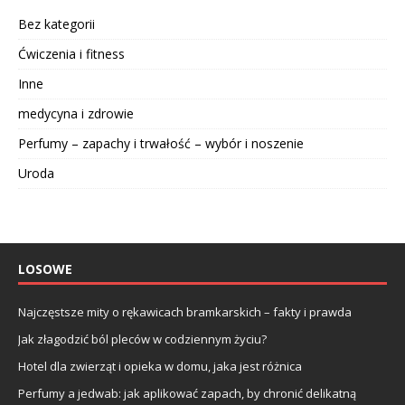
Bez kategorii
Ćwiczenia i fitness
Inne
medycyna i zdrowie
Perfumy – zapachy i trwałość – wybór i noszenie
Uroda
LOSOWE
Najczęstsze mity o rękawicach bramkarskich – fakty i prawda
Jak złagodzić ból pleców w codziennym życiu?
Hotel dla zwierząt i opieka w domu, jaka jest różnica
Perfumy a jedwab: jak aplikować zapach, by chronić delikatną