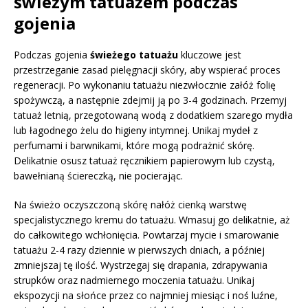
świeżym tatuażem podczas
gojenia
Podczas gojenia
świeżego tatuażu
kluczowe jest
przestrzeganie zasad pielęgnacji skóry, aby wspierać proces
regeneracji. Po wykonaniu tatuażu niezwłocznie załóż folię
spożywczą, a następnie zdejmij ją po 3-4 godzinach. Przemyj
tatuaż letnią, przegotowaną wodą z dodatkiem szarego mydła
lub łagodnego żelu do higieny intymnej. Unikaj mydeł z
perfumami i barwnikami, które mogą podrażnić skórę.
Delikatnie osusz tatuaż ręcznikiem papierowym lub czystą,
bawełnianą ściereczką, nie pocierając.
Na świeżo oczyszczoną skórę nałóż cienką warstwę
specjalistycznego kremu do tatuażu. Wmasuj go delikatnie, aż
do całkowitego wchłonięcia. Powtarzaj mycie i smarowanie
tatuażu 2-4 razy dziennie w pierwszych dniach, a później
zmniejszaj tę ilość. Wystrzegaj się drapania, zdrapywania
strupków oraz nadmiernego moczenia tatuażu. Unikaj
ekspozycji na słońce przez co najmniej miesiąc i noś luźne,