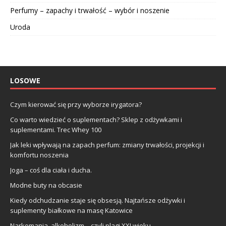
Perfumy – zapachy i trwałość – wybór i noszenie
Uroda
LOSOWE
Czym kierować się przy wyborze irygatora?
Co warto wiedzieć o suplementach? Sklep z odżywkami i
suplementami. Trec Whey 100
Jak leki wpływają na zapach perfum: zmiany trwałości, projekcji i
komfortu noszenia
Joga – coś dla ciała i ducha.
Modne buty na obcasie
Kiedy odchudzanie staje się obsesją. Najtańsze odżywki i
suplementy białkowe na masę Katowice
Narkomania, alkoholizm – czyli plagi XXI wieku.