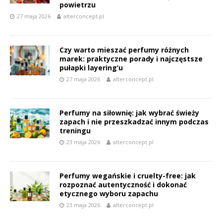
powietrzu
27 maja 2026
alterconcept.pl
Czy warto mieszać perfumy różnych
marek: praktyczne porady i najczęstsze
pułapki layering’u
27 maja 2026
alterconcept.pl
Perfumy na siłownię: jak wybrać świeży
zapach i nie przeszkadzać innym podczas
treningu
23 maja 2026
alterconcept.pl
Perfumy wegańskie i cruelty-free: jak
rozpoznać autentyczność i dokonać
etycznego wyboru zapachu
23 maja 2026
alterconcept.pl