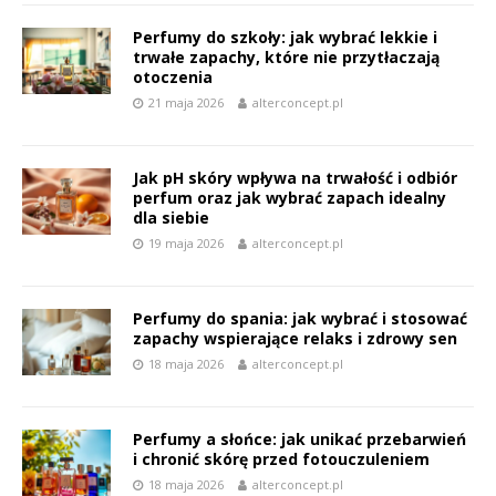
Perfumy do szkoły: jak wybrać lekkie i
trwałe zapachy, które nie przytłaczają
otoczenia
21 maja 2026
alterconcept.pl
Jak pH skóry wpływa na trwałość i odbiór
perfum oraz jak wybrać zapach idealny
dla siebie
19 maja 2026
alterconcept.pl
Perfumy do spania: jak wybrać i stosować
zapachy wspierające relaks i zdrowy sen
18 maja 2026
alterconcept.pl
Perfumy a słońce: jak unikać przebarwień
i chronić skórę przed fotouczuleniem
18 maja 2026
alterconcept.pl