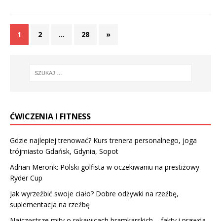
1
2
…
28
»
ĆWICZENIA I FITNESS
Gdzie najlepiej trenować? Kurs trenera personalnego, joga
trójmiasto Gdańsk, Gdynia, Sopot
Adrian Meronk: Polski golfista w oczekiwaniu na prestiżowy
Ryder Cup
Jak wyrzeźbić swoje ciało? Dobre odżywki na rzeźbę,
suplementacja na rzeźbę
Najczęstsze mity o rękawicach bramkarskich – fakty i prawda