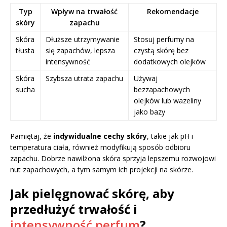
Typ
Wpływ na trwałość
Rekomendacje
skóry
zapachu
Skóra
Dłuższe utrzymywanie
Stosuj perfumy na
tłusta
się zapachów, lepsza
czystą skórę bez
intensywność
dodatkowych olejków
Skóra
Szybsza utrata zapachu
Używaj
sucha
bezzapachowych
olejków lub wazeliny
jako bazy
Pamiętaj, że
indywidualne cechy skóry
, takie jak pH i
temperatura ciała, również modyfikują sposób odbioru
zapachu. Dobrze nawilżona skóra sprzyja lepszemu rozwojowi
nut zapachowych, a tym samym ich projekcji na skórze.
Jak pielęgnować skórę, aby
przedłużyć trwałość i
intensywność perfum
?