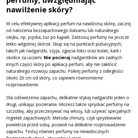
nawilżenie skóry?
W celu efektywnej aplikacji perfum na nawilżoną skórę, zacznij
od nałożenia bezzapachowego balsamu lub naturalnego
olejku, np. jojoba, tuż po kąpieli. Zastosuj perfumy na jeszcze
lekko wilgotnej skórze. Skup się na punktach pulsacyjnych,
takich jak nadgarstki, szyja, zgięcia łokci oraz kolan, kark i
okolice za uszami.
Nie pocieraj
nadgarstków ani żadnych
innych części skóry po aplikacji perfum, aby nie zakłócić
naturalnego rozwoju zapachu. Psiknij perfumy z odległości
około 20 cm od skóry, co zapewni równomierne
rozprowadzenie.
Dla odświeżenia zapachu, delikatnie stykaj nadgarstki jeden o
drugi, unikając pocierania. Możesz także spryskać perfumy na
szczotkę, aby przeczesywać nią włosy, lub używać specjalnych
mgiełek zapachowych. Metoda chmury, czyli spryskiwanie
powietrza przed sobą, pozwoli na delikatne rozprowadzenie
zapachu. Testuj również perfumy na niewidocznych