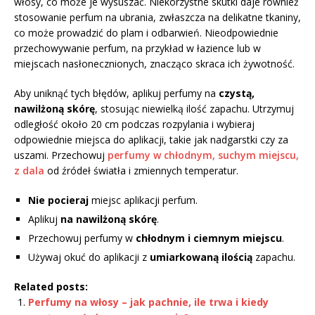
włosy, co może je wysuszać. Niekorzystne skutki daje również
stosowanie perfum na ubrania, zwłaszcza na delikatne tkaniny,
co może prowadzić do plam i odbarwień. Nieodpowiednie
przechowywanie perfum, na przykład w łazience lub w
miejscach nasłonecznionych, znacząco skraca ich żywotność.
Aby uniknąć tych błędów, aplikuj perfumy na
czystą,
nawilżoną skórę
, stosując niewielką ilość zapachu. Utrzymuj
odległość około 20 cm podczas rozpylania i wybieraj
odpowiednie miejsca do aplikacji, takie jak nadgarstki czy za
uszami. Przechowuj
perfumy w chłodnym, suchym miejscu,
z dala
od źródeł światła i zmiennych temperatur.
Nie pocieraj
miejsc aplikacji perfum.
Aplikuj
na nawilżoną skórę
.
Przechowuj perfumy w
chłodnym i ciemnym miejscu
.
Używaj okuć do aplikacji z
umiarkowaną ilością
zapachu.
Related posts:
Perfumy na włosy – jak pachnie, ile trwa i kiedy