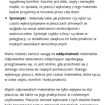
wyjątkowy komfort. Kaszmir jest lekki, ciepły i niezwykle
miękki, co sprawia, że płaszcz wykonany z tego materiału
będzie przyjemny w noszeniu przez cały dzień.
Syntetyki
– Materiały takie jak poliester czy nylon są
często wykorzystywane w płaszczach zimowych ze
względu na swoje właściwości wodoodporne i
wiatroszczelne. Syntetyki szybko schną i są łatwe w
pielęgnacji, co dodatkowo zwiększa ich funkcjonalność w
trudnych warunkach atmosferycznych.
Warto również zwrócić uwagę na
oddychalność
materiałów.
Odpowiednie właściwości oddychające zapobiegają
przegrzewaniu się, co jest istotne, gdy przechodzi się z
zimnego otoczenia do ciepłych pomieszczeń. Dlatego
wybierając płaszcz, dobrze jest szukać materiałów, które łączą
w sobie ciepło, komfort i funkcjonalność.
Wybór odpowiednich materiałów nie tylko wpływa na styl
płaszcza, ale także na jego praktyczność w codziennym
użytkowaniu. Płaszcze zimowe wykonane z tych właśnie tkanin
będą towarzyszyć nam w zimowych przygodach, zapewniając