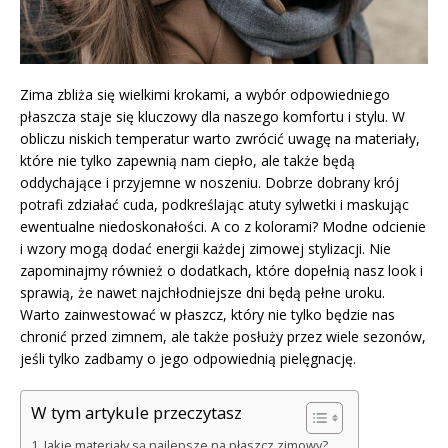
Zima zbliża się wielkimi krokami, a wybór odpowiedniego
płaszcza staje się kluczowy dla naszego komfortu i stylu. W
obliczu niskich temperatur warto zwrócić uwagę na materiały,
które nie tylko zapewnią nam ciepło, ale także będą
oddychające i przyjemne w noszeniu. Dobrze dobrany krój
potrafi zdziałać cuda, podkreślając atuty sylwetki i maskując
ewentualne niedoskonałości. A co z kolorami? Modne odcienie
i wzory mogą dodać energii każdej zimowej stylizacji. Nie
zapominajmy również o dodatkach, które dopełnią nasz look i
sprawią, że nawet najchłodniejsze dni będą pełne uroku.
Warto zainwestować w płaszcz, który nie tylko będzie nas
chronić przed zimnem, ale także posłuży przez wiele sezonów,
jeśli tylko zadbamy o jego odpowiednią pielęgnację.
W tym artykule przeczytasz
Jakie materiały są najlepsze na płaszcz zimowy?