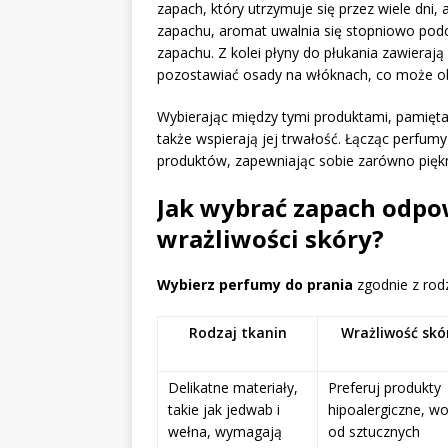
zapach, który utrzymuje się przez wiele dni,
zapachu, aromat uwalnia się stopniowo pod
zapachu. Z kolei płyny do płukania zawieraj
pozostawiać osady na włóknach, co może obn
Wybierając między tymi produktami, pamiętaj
także wspierają jej trwałość. Łącząc perfum
produktów, zapewniając sobie zarówno piękn
Jak wybrać zapach odpow
wrażliwości skóry?
Wybierz perfumy do prania
zgodnie z rodz
Rodzaj tkanin
Wrażliwość skó
Delikatne materiały,
Preferuj produkty
takie jak jedwab i
hipoalergiczne, wo
wełna, wymagają
od sztucznych