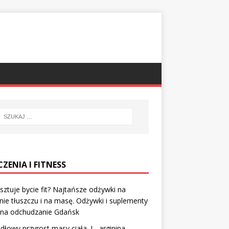
ZENIA I FITNESS
osztuje bycie fit? Najtańsze odżywki na
nie tłuszczu i na masę. Odżywki i suplementy
 na odchudzanie Gdańsk
dłowy przyrost masy ciała. L- arginina