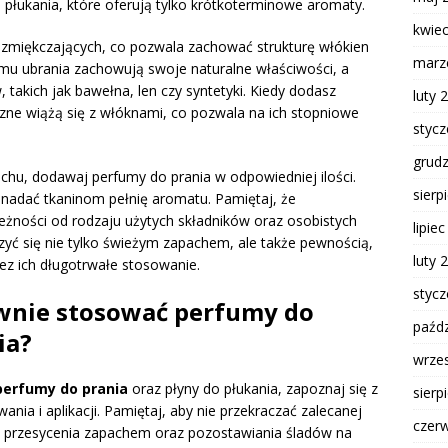
płukania, które oferują tylko krótkoterminowe aromaty.
kwie
 zmiękczających, co pozwala zachować strukturę włókien
marz
emu ubrania zachowują swoje naturalne właściwości, a
takich jak bawełna, len czy syntetyki. Kiedy dodasz
luty 
czne wiążą się z włóknami, co pozwala na ich stopniowe
styc
grud
hu, dodawaj perfumy do prania w odpowiedniej ilości.
sierp
y nadać tkaninom pełnię aromatu. Pamiętaj, że
eżności od rodzaju użytych składników oraz osobistych
lipie
szyć się nie tylko świeżym zapachem, ale także pewnością,
luty 
ez ich długotrwałe stosowanie.
styc
ywnie stosować perfumy do
paźdz
ia?
wrze
perfumy do prania
oraz płyny do płukania, zapoznaj się z
sierp
ia i aplikacji. Pamiętaj, aby nie przekraczać zalecanej
czer
o przesycenia zapachem oraz pozostawiania śladów na