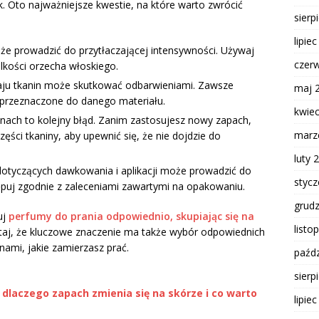
 Oto najważniejsze kwestie, na które warto zwrócić
sierp
lipie
e prowadzić do przytłaczającej intensywności. Używaj
czer
ielkości orzecha włoskiego.
ju tkanin może skutkować odbarwieniami. Zawsze
maj 
y przeznaczone do danego materiału.
kwie
inach to kolejny błąd. Zanim zastosujesz nowy zapach,
marz
ści tkaniny, aby upewnić się, że nie dojdzie do
luty 
otyczących dawkowania i aplikacji może prowadzić do
styc
puj zgodnie z zaleceniami zawartymi na opakowaniu.
grud
uj
perfumy do prania odpowiednio, skupiając się na
listo
miętaj, że kluczowe znaczenie ma także wybór odpowiednich
ami, jakie zamierzasz prać.
paźdz
sierp
 dlaczego zapach zmienia się na skórze i co warto
lipie