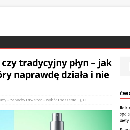
czy tradycyjny płyn – jak
ry naprawdę działa i nie
ĆWIC
umy – zapachy i trwałość – wybór i noszenie
0
Ile k
spala
diety
Prawi