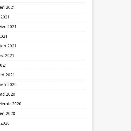
ień 2021
c 2021
wiec 2021
2021
cień 2021
ec 2021
2021
zeń 2021
zień 2020
pad 2020
iernik 2020
ień 2020
c 2020