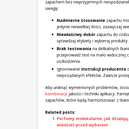
zapachem bez nieprzyjemnych niespodzianek.
uwagę:
Nadmierne stosowanie
zapachu moż
jedynie niewielkiej ilości, zazwyczaj w
Niewłaściwy dobór
zapachu do rodza
sprawdzaj etykiety i wybieraj produkt
Brak testowania
na delikatnych tkan
przeprowadź test na mało widocznej czę
uszkodzenia.
Ignorowanie
instrukcji producenta
d
niepożądanych efektów. Zawsze postę
Aby uniknąć wymienionych problemów, stos
kombinacji
jakości i techniki aplikacji. Pa
zapachów, które będą harmonizować z tkanin
Related posts:
Perfumy molekularne: jak działają,
wiedzieć przed wyborem