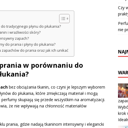
Czy 
prakt
Perfu
 do tradycyjnego płynu do płukania?
nie p
nin i wrażliwości skóry?
ntensywny zapach?
y do prania i płyny do płukania?
 zapachów do prania oraz jak ich unikać
NAJ
 prania w porównaniu do
łukania?
WAR
pach
bez obciążania tkanin, co czyni je lepszym wyborem
płynów do płukania, które zmiękczają materiał i mogą
, perfumy skupiają się przede wszystkim na aromatyzacji.
zapa
rawia, że nie wpływają na chłonność materiałów
Wybó
krok 
Ideal
u prania, gdzie nadają tkaninom intensywny i elegancki