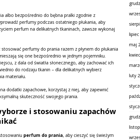
grud
wrze
a albo bezpośrednio do bębna pralki zgodnie z
wprowadź perfumy podczas ostatniego płukania, aby
sierp
życiem perfum na delikatnych tkaninach, zawsze wykonaj
lipie
maj 
sz stosować perfumy do prania razem z płynem do płukania
kwie
mieszają się one bezpośrednio w jednym pojemniku.
jscu, z dala od światła słonecznego, aby zachować ich
marz
iednio do rodzaju tkanin – dla delikatnych wybierz
luty 
ia materiału.
styc
 na dodatki zapachowe, korzystaj z niej, aby zapewnić
paźdz
ksymalną skuteczność swojego prania.
styc
 wyborze i stosowaniu zapachów
grud
nikać
listo
 stosowaniu
perfum do prania
, aby cieszyć się świeżym
wrze