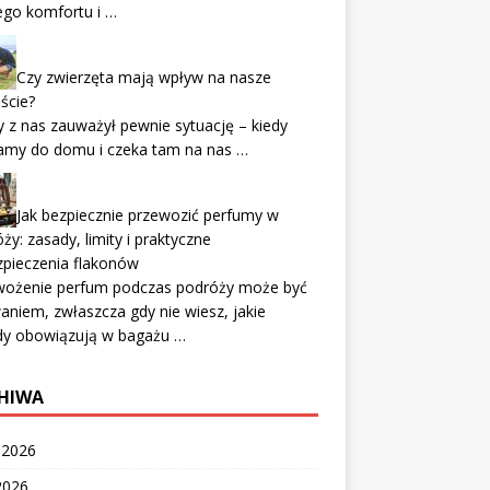
ego komfortu i …
Czy zwierzęta mają wpływ na nasze
ście?
 z nas zauważył pewnie sytuację – kiedy
amy do domu i czeka tam na nas …
Jak bezpiecznie przewozić perfumy w
ży: zasady, limity i praktyczne
zpieczenia flakonów
wożenie perfum podczas podróży może być
niem, zwłaszcza gdy nie wiesz, jakie
dy obowiązują w bagażu …
HIWA
c 2026
2026