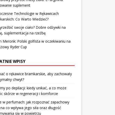
owanie suplement
czesne Technologie w Rękawicach
arskich: Co Warto Wiedzieć?
yrzeźbić swoje ciało? Dobre odżywki na
ę, suplementacja na rzeźbę
n Meronk: Polski golfista w oczekiwaniu na
iżowy Ryder Cup
ATNIE WPISY
bać o rękawice bramkarskie, aby zachowały
ymalny chwyt?
my po depilacji: kiedy unikać, a co może
 skórze w regeneracji i komforcie
ge w perfumach: jak rozpoznać zapachowy
i na co wpływa jego siła oraz długość
mywania się w powietrzu