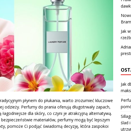
dawk
Nowo
Bramk
Jak w
rzeźb
Adria
prest
OST
Jak d
maks
Perfu
tradycyjnym płynem do płukania, warto zrozumieć kluczowe
pomóc
j odzieży. Perfumy do prania oferują długotrwały zapach,
 łagodniejsze dla skóry, co czyni je atrakcyjną alternatywą.
Silla
raz bezpieczeństwie materiałów, perfumy mogą być lepszym
ślad 
ukty, pomoże Ci podjąć świadomą decyzję, która zaspokoi
utrzy