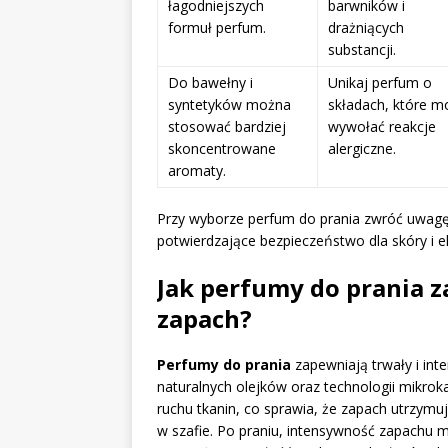
łagodniejszych
barwników i
formuł perfum.
drażniących
substancji.
Do bawełny i
Unikaj perfum o
syntetyków można
składach, które m
stosować bardziej
wywołać reakcje
skoncentrowane
alergiczne.
aromaty.
Przy wyborze perfum do prania zwróć uwagę 
potwierdzające bezpieczeństwo dla skóry i e
Jak perfumy do prania z
zapach?
Perfumy do prania
zapewniają trwały i int
naturalnych olejków oraz technologii mikro
ruchu tkanin, co sprawia, że zapach utrzymuje
w szafie. Po praniu, intensywność zapachu 