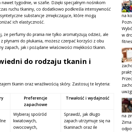
 a nawet tygodnie, w szafie. Dzięki specjalnym nośnikom
czas ruchu tkaniny, co dodatkowo podkreśla intensywność
na k
ą syntetyczne substancje zmiękczające, które mogą
Pozn
iżać ich elastyczność.
Wybór
, że perfumy do prania nie tylko aromatyzują odzież, ale
w dro
y z płynami do płukania, możesz czerpać korzyści z obu
fitne
y zapach, jak i pożądane właściwości miękkości tkanin.
iedni do rodzaju tkanin i
zacho
prakt
Prze
ajem tkanin oraz wrażliwością skóry. Zastosuj te kryteria:
zach
uwzgl
ry
Preferencje
Trwałość i wydajność
zapachowe
Wybieraj spośród
Sprawdź, jak długo
na z
lne
kwiatowych,
zapach utrzymuje się na
Zima 
owocowych,
tkaninach oraz ile
odpow