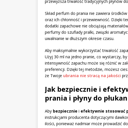
przewyższa trwałość tradycyjnych płynów do 
Skład perfum do prania nie zawiera środków
oraz ich chłonność i przewiewność. Dzięki t
dodatki zapachowe nie obciążają materiałów, 
perfumy do szuflady pralki, związki aromaty
uwalnianie w dłuższym okresie czasu.
Aby maksymalnie wykorzystać trwałość zapac
Użyj 30 ml na jedno pranie, co wystarczy, b
intensywność zapachu może się różnić w zal
preferencji. Dzięki tej metodzie, możesz cie
że Twoje
ubrania nie stracą na jakości
prz
Jak bezpiecznie i efekt
prania i płyny do płukan
Aby
bezpiecznie
i
efektywnie stosować 
instrukcjami producenta dotyczącymi dawkowan
ilości, ponieważ nadmiar może prowadzić d