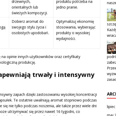
drzewnych,
produktu potrzeba na
nasz
orientalnych lub
jedno pranie.
świeżych kompozycji.
Dobierz aromat do
Optymalizuj ekonomię
szczę
ogą
swojego stylu życia i
stosowania, wybierając
Każdy
osobistych upodobań.
produkty o wysokiej
wrac
wydajności.
podró
na opinie innych użytkowników oraz certyfikaty
zabe
kologiczną produkcję.
Prze
apewniają trwały i intensywny
wyzwa
zasa
ARC
ensywny zapach dzięki zastosowaniu wysokiej koncentracji
kapsułek. Te ostatnie uwalniają aromat stopniowo podczas
 się nie tylko podczas noszenia, ale także przez wiele dni
lipie
może utrzymywać się przez nawet 16 tygodni, co
maj 