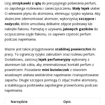
Użyj
strzykawki z igłą
do precyzyjnego pobierania perfum,
co zapobiega rozlewaniu i zanieczyszczeniu.
Mały lejek
ułatwi
Ci wlewanie płynu do atomizera, eliminując ryzyko wylania. Aby
skutecznie zdemontować atomizer, wykorzystaj
szczypce
i
nożyczki
, które umożliwią delikatne zdjęcie podstawy lub
nakrętki flakonu. Pamiętaj o używaniu
jałowych gazików
do
oczyszczenia szyjki flakonu, co zapewni czystość perfum
podczas napełniania.
Ważne jest także przygotowanie
stabilnej powierzchni
do
pracy. To ograniczy ryzyko zabrudzeń oraz rozlewu perfum.
Dodatkowo, zastosuj
lejek perfumeryjny
wykonany z
aluminium lub szkła, aby zminimalizować kontakt perfum z
powietrzem. Posiadanie
mini buteleczek
z otworem
wsadowym ułatwia wielokrotne napełnianie i transportowanie
zapachu. Długie szczypce pomogą Ci zdjąć trudne atomizery,
a stabilizująca podstawka zapobiegnie przewróceniu podczas
napełniania.
Narzędzie
Opis