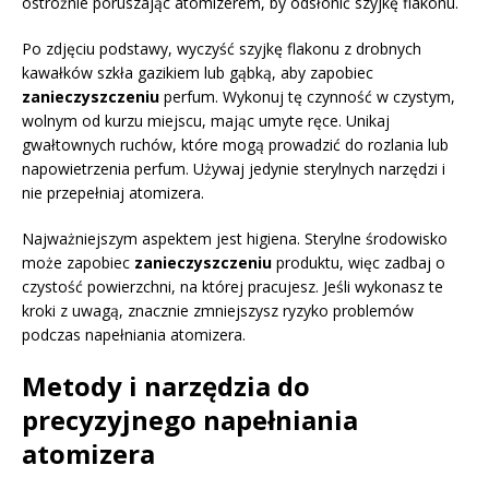
ostrożnie poruszając atomizerem, by odsłonić szyjkę flakonu.
Po zdjęciu podstawy, wyczyść szyjkę flakonu z drobnych
kawałków szkła gazikiem lub gąbką, aby zapobiec
zanieczyszczeniu
perfum. Wykonuj tę czynność w czystym,
wolnym od kurzu miejscu, mając umyte ręce. Unikaj
gwałtownych ruchów, które mogą prowadzić do rozlania lub
napowietrzenia perfum. Używaj jedynie sterylnych narzędzi i
nie przepełniaj atomizera.
Najważniejszym aspektem jest higiena. Sterylne środowisko
może zapobiec
zanieczyszczeniu
produktu, więc zadbaj o
czystość powierzchni, na której pracujesz. Jeśli wykonasz te
kroki z uwagą, znacznie zmniejszysz ryzyko problemów
podczas napełniania atomizera.
Metody i narzędzia do
precyzyjnego napełniania
atomizera