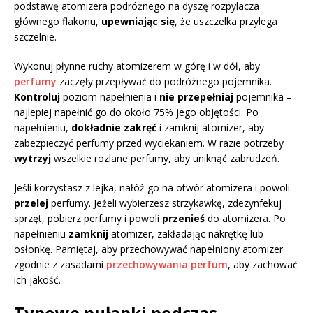
podstawę atomizera podróżnego na dyszę rozpylacza
głównego flakonu,
upewniając się
, że uszczelka przylega
szczelnie.
Wykonuj płynne ruchy atomizerem w górę i w dół, aby
perfumy
zaczęły przepływać do podróżnego pojemnika.
Kontroluj
poziom napełnienia i
nie przepełniaj
pojemnika –
najlepiej napełnić go do około 75% jego objętości. Po
napełnieniu,
dokładnie zakręć
i zamknij atomizer, aby
zabezpieczyć perfumy przed wyciekaniem. W razie potrzeby
wytrzyj
wszelkie rozlane perfumy, aby uniknąć zabrudzeń.
Jeśli korzystasz z lejka, nałóż go na otwór atomizera i powoli
przelej
perfumy. Jeżeli wybierzesz strzykawkę, zdezynfekuj
sprzęt, pobierz perfumy i powoli
przenieś
do atomizera. Po
napełnieniu
zamknij
atomizer, zakładając nakrętkę lub
osłonkę. Pamiętaj, aby przechowywać napełniony atomizer
zgodnie z zasadami
przechowywania perfum
, aby zachować
ich jakość.
Typowe pułapki podczas